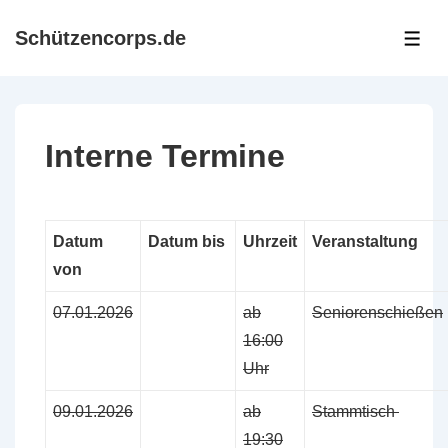
↓
Schützencorps.de
Zum
ME
Inhalt
Interne Termine
Datum
Datum bis
Uhrzeit
Veranstaltung
von
07.01.2026
ab
Seniorenschießen
16:00
Uhr
09.01.2026
ab
Stammtisch
19:30